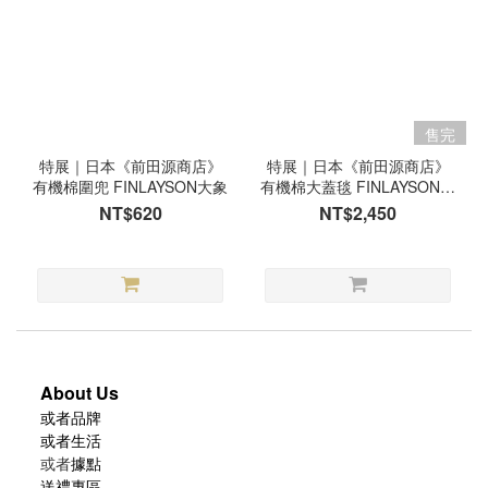
售完
特展｜日本《前田源商店》
特展｜日本《前田源商店》
有機棉圍兜 FINLAYSON大象
有機棉大蓋毯 FINLAYSON大
象
NT$620
NT$2,450
About Us
或者品牌
或者生活
或者
據點
送禮專區