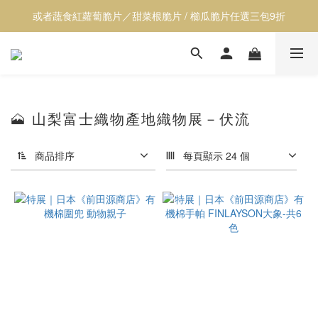
或者蔬食紅蘿蔔脆片／甜菜根脆片 / 櫛瓜脆片任選三包9折
【透心涼】全館居家用品9折
【透心涼】全館居家用品9折
🗻 山梨富士織物產地織物展－伏流
商品排序
每頁顯示 24 個