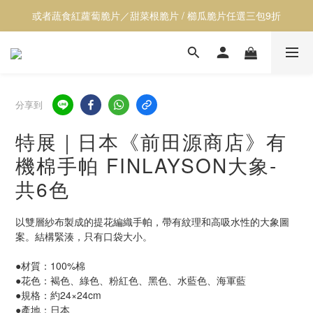
或者蔬食紅蘿蔔脆片／甜菜根脆片 / 櫛瓜脆片任選三包9折
【透心涼】全館居家用品9折
【透心涼】全館居家用品9折
分享到
特展｜日本《前田源商店》有
機棉手帕 FINLAYSON大象-
共6色
以雙層紗布製成的提花編織手帕，帶有紋理和高吸水性的大象圖
案。結構緊湊，只有口袋大小。
●材質：100%棉
●花色：褐色、綠色、粉紅色、黑色、水藍色、海軍藍
●規格：約24×24cm
●產地：日本