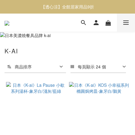
【透心涼】全館居家用品9折
【透心涼】全館居家用品9折
或者蔬食紅蘿蔔脆片／甜菜根脆片 / 櫛瓜脆片任選三包9折
【透心涼】全館居家用品9折
K-AI
商品排序
每頁顯示 24 個