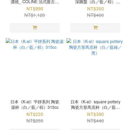
濃燒_ COLINE 法式復古系
深圓盤（白／藍／棕）
列 陶瓷八角長盤 -灰白/琥珀/
22.5cm
NT$990
NT$350
錫灰
NT$1,120
NT$400
日本《K-ai》平靜系列 陶瓷
日本《K-ai》square pottery
湯杯（白／藍／棕）315cc
陶瓷方形馬克杯（白／藍綠
／黑）
NT$220
NT$390
NT$250
NT$440