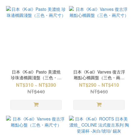
日本《K-ai》Pasto 美濃燒
日本《K-ai》Vanves 復古浮
珍珠邊橢圓淺盤（三色・兩
雕點心橢圓盤（三色・兩尺
尺寸）
寸）
NT$310 ~ NT$390
NT$290 ~ NT$410
NT$440
NT$460