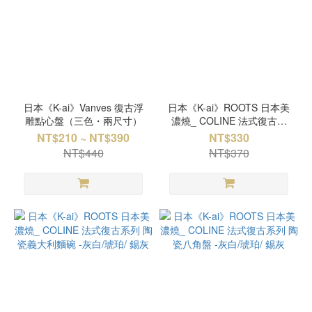
日本《K-ai》Vanves 復古浮
日本《K-ai》ROOTS 日本美
雕點心盤（三色・兩尺寸）
濃燒_ COLINE 法式復古系
列 陶瓷湯杯 -灰白/琥珀/ 錫灰
NT$210 ~ NT$390
NT$330
NT$440
NT$370