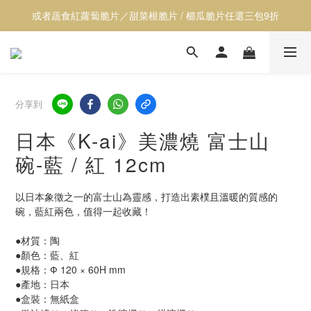
或者蔬食紅蘿蔔脆片／甜菜根脆片 / 櫛瓜脆片任選三包9折
【透心涼】全館居家用品9折
【透心涼】全館居家用品9折
分享到
日本《K-ai》美濃燒 富士山
碗-藍 / 紅 12cm
以日本象徵之一的富士山為靈感，打造出素樸且溫暖的質感的
碗，藍紅兩色，值得一起收藏！
●材質：陶
●顏色：藍、紅
●規格：Ф 120 × 60H mm 
●產地：日本
●盒裝：無紙盒