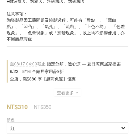
●微波爐Ｘ、烤箱Ｘ、洗碗機Ｘ、烘碗機Ｘ
注意事項：
陶瓷製品因工藝問題及燒製過程，可能有「雜點」、「黑白
點」、「凹凸」、「氣孔」、「流釉」、「上色不均」、「色差
現象」、「色暈現象」或「窯變現象」，以上均不影響使用，亦
不屬商品瑕疵
至
08/17 04:00
截止
指定分類，透心涼 — 夏日涼爽居家提案
6/22 - 8/16 全館居家用品9折
全店，滿$880 享【超商免運】優惠
查看更多
NT$310
NT$350
顏色