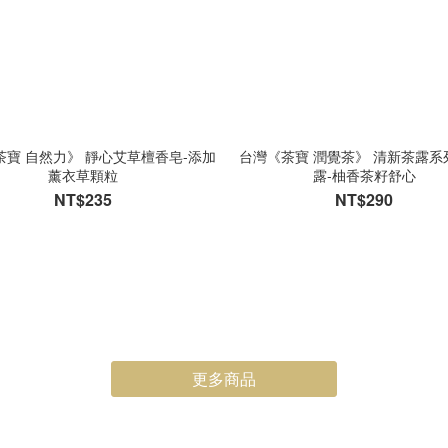
茶寶 自然力》 靜心艾草檀香皂-添加
台灣《茶寶 潤覺茶》 清新茶露系
薰衣草顆粒
露-柚香茶籽舒心
NT$235
NT$290
更多商品