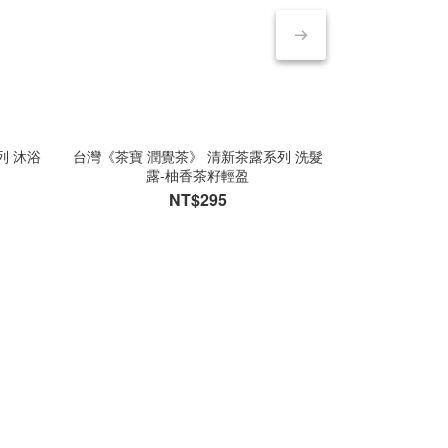
列 沐浴
台灣《茶寶 潤覺茶》 清新茶露系列 洗髮
台灣《茶寶 自然
露-柚香茶籽輕盈
NT$295