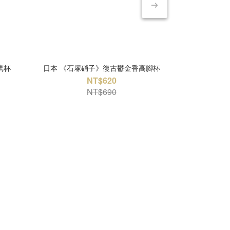
璃杯
日本 《石塚硝子》復古鬱金香高腳杯
日本 《石塚
NT$620
NT$690