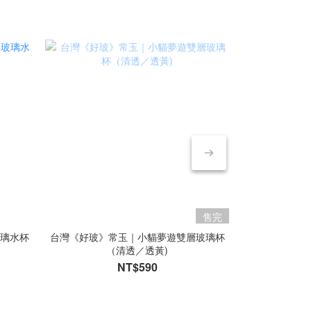
售完
玻璃水杯
台灣《好玻》常玉｜小貓夢遊雙層玻璃杯
日本 《東洋
（清透／透黃)
NT$590