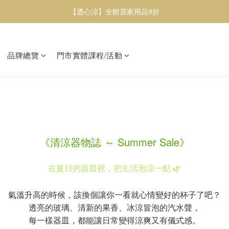
【透心涼】全館居家用品9折
【透心涼】全館居家用品9折
或者蔬食紅蘿蔔脆片／甜菜根脆片 / 櫛瓜脆片任選三包9折
品牌總覽
門市實體課程/活動
【透心涼】全館居家用品9折
《清涼器物誌 ～ Summer Sale》
在夏日的器皿裡，把生活泡涼一點 🌿
氣溫升高的時候，該換個讓你一看就心情變好的杯子了吧？
透亮的玻璃、清新的果香、冰涼冒泡的汽水聲，
每一樣器皿，都能讓日常變得涼爽又有儀式感。