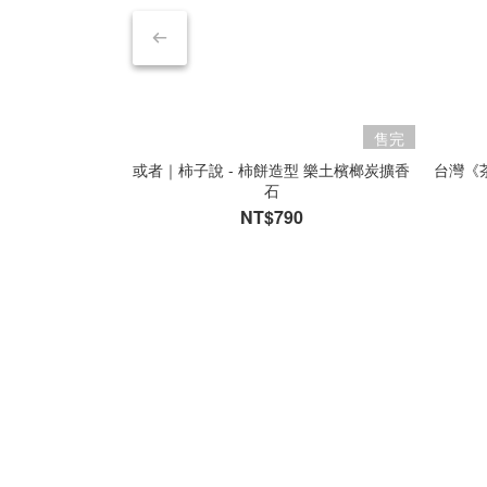
售完
或者｜柿子說 - 柿餅造型 樂土檳榔炭擴香
台灣《
石
NT$790