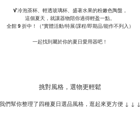
🍹冷泡茶杯、輕透玻璃杯、盛著水果的粉嫩色陶盤，
這個夏天，就讓器物陪你過得輕盈一點。
全館
9
折中！（*實體活動/特展/課程/即期品/能作不列入）
一起找到屬於你的夏日愛用器吧！
挑對風格，選物更輕鬆
我們幫你整理了四種夏日選品風格，逛起來更方便 ↓ ↓ 