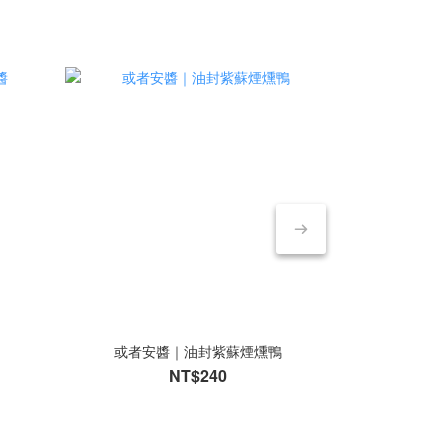
醬
或者安醬｜油封紫蘇煙燻鴨
日本《K-ai
COLINE 法式
NT$240