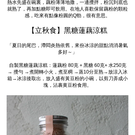
熱水先盛在碗裏，藕粉薄薄地撒，一邊攪拌，粉沉到底也
就熟了，再加點糖即可飲用。在地人喜歡保留藕粉的顆粒
感，吃來有點像粉圓的Q勁，很有意思。
【立秋食】黑糖蓮藕涼糕
「夏日的尾巴，滯悶炎熱依舊，來份冰涼的甜點消消暑氣
多好～」
自製黑糖蓮藕涼糕：
蓮藕粉 80克 + 黑糖 60克+ 水250克
→ 攪勻 →煮開轉小火，煮至稠 →蒸10分至熟→放涼入冰
箱→冰涼後取出，放入盛有黃豆粉的小碗，以剪刀弄成小
塊，沾裹黄豆粉食用。