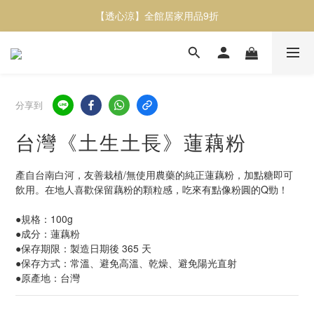
【透心涼】全館居家用品9折
【透心涼】全館居家用品9折
或者蔬食紅蘿蔔脆片／甜菜根脆片 / 櫛瓜脆片任選三包9折
【透心涼】全館居家用品9折
分享到
台灣《土生土長》蓮藕粉
產自台南白河，友善栽植/無使用農藥的純正蓮藕粉，加點糖即可
飲用。在地人喜歡保留藕粉的顆粒感，吃來有點像粉圓的Q勁！
●規格：100g
●成分：蓮藕粉
●保存期限：製造日期後 365 天
●保存方式：常溫、避免高溫、乾燥、避免陽光直射
●原產地：台灣