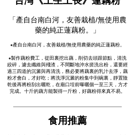
台灣《土生土長》蓮藕粉
「
產自台南白河，友善栽植/無使用農
藥的純正蓮藕粉
。」
●
產自台南白河，友善栽植/無使用農藥的純正蓮藕粉。
●
製作藕粉費工，從田裏挖出藕，削切去頭跟節點，清洗
絞碎，濾去纖維與殘渣，不間斷地沖水搓洗出粉，還要經
過三四道的沉澱與再清洗，務必要將藕裏的乳汁去淨，藕
粉才會白，才好吃；將洗淨沉澱的粉集中到碗裏，靜置陰
乾後再將粉刮出曬乾，在廟口埕前曝曬個一至三天，方才
完成。十斤的藕方能製得一斤粉，好藕粉得來真不易。
_____________________________________________
食用推薦