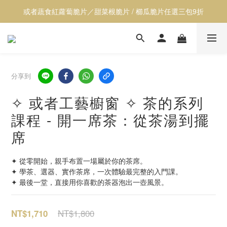
或者蔬食紅蘿蔔脆片／甜菜根脆片 / 櫛瓜脆片任選三包9折
【透心涼】全館居家用品9折
【透心涼】全館居家用品9折
分享到
✧ 或者工藝櫥窗 ✧ 茶的系列
課程 - 開一席茶：從茶湯到擺
席
✦ 從零開始，親手布置一場屬於你的茶席。
✦ 學茶、選器、實作茶席，一次體驗最完整的入門課。
✦ 最後一堂，直接用你喜歡的茶器泡出一壺風景。
NT$1,800
NT$1,710