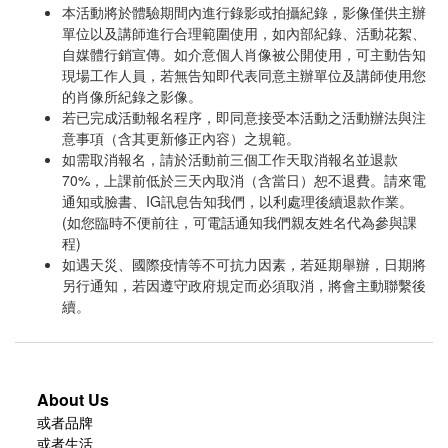
本活動將於體驗期間內進行錄影或拍攝紀錄，影像僅供主辦
單位以及講師進行合理範圍使用，如內部紀錄、活動花絮、
自媒體行銷宣傳。如介意個人肖像被公開使用，可主動告知
現場工作人員，若無告知即代表同意主辦單位及講師使用您
的肖像所紀錄之影像。
若已完成活動報名程序，即同意接受本活動之活動辦法與注
意事項（含其更新修正內容）之規範。
如需取消報名，請於活動前三個工作天取消報名並退款
70%，上課前低於三天內取消（含當日）恕不退費。請來電
通知或臉書、IG訊息告知我們，以利處理後續退款作業。
(如您臨時不便前往，可電話通知我們親友姓名代為參與課
程)
如遇天災、國際疫情等不可抗力因素，若延期舉辦，日期將
另行通知，若因遵守政府規定而必須取消，將會主動聯繫後
續。
About Us
或者品牌
或者生活