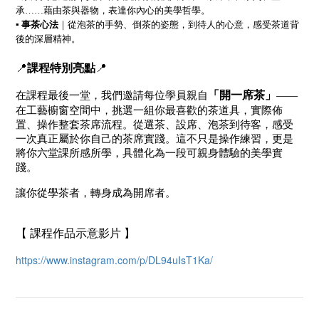
承……藉由茶與器物，表達你內心的美學哲學。
▪
事茶心法
｜從泡茶的手勢、倒茶的姿態，到待人的心意，感受茶道背
後的深層精神。
📍
課程特別亮點
📍
「開一席茶」
在課程最後一堂，我們邀請每位學員親自
——
在工藝櫥窗空間中，挑選一組你最喜歡的茶道具，實際佈
置、操作整套茶席流程。從選茶、設席、泡茶到待客，感受
一次真正屬於你自己的茶席實踐。這不只是操作練習，更是
將你六堂課所感所學，具體化為一段可親身體驗的美學實
踐。
讓你從學茶者，轉身成為開席者。
【 課程作品示意影片 】
https://www.instagram.com/p/DL94uIsT1Ka/