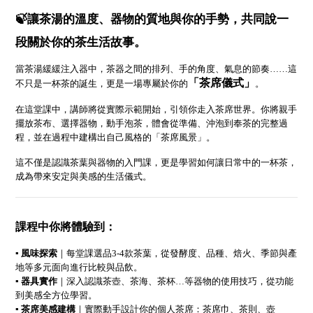
🍃讓茶湯的溫度、器物的質地與你的手勢，共同說一
段關於你的茶生活故事。
當茶湯緩緩注入器中，茶器之間的排列、手的角度、氣息的節奏……這
「茶席儀式」
不只是一杯茶的誕生，更是一場專屬於你的
。
在這堂課中，講師將從實際示範開始，引領你走入茶席世界。你將親手
擺放茶布、選擇器物，動手泡茶，體會從準備、沖泡到奉茶的完整過
程，並在過程中建構出自己風格的「茶席風景」。
這不僅是認識茶葉與器物的入門課，更是學習如何讓日常中的一杯茶，
成為帶來安定與美感的生活儀式。
課程中你將體驗到：
▪
風味探索
｜每堂課選品3-4款茶葉，從發酵度、品種、焙火、季節與產
地等多元面向進行比較與品飲。
▪
器具實作
｜深入認識茶壺、茶海、茶杯…等器物的使用技巧，從功能
到美感全方位學習。
▪
茶席美感建構
｜實際動手設計你的個人茶席：茶席巾、茶則、壺