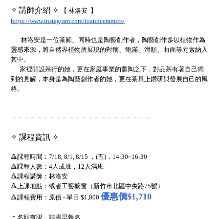
✧ 講師介紹 ✧
【 林洛安 】
https://www.instagram.com/loannceramics/
林洛安是一位茶師、同時也是陶藝創作者，陶藝創作多以植物作為
靈感來源，將自然界植物所展現的對稱、飽滿、滑順、曲面等元素納入
其中。
家裡開設茶行的她，更在家庭事業的薰陶之下，對品茶有著自己獨
到的見解，本身是為陶藝創作者的她，更在茶具上鑽研與發展自己的風
格。
－－－－－－－－－－－－－－－－－－－－－－
✧ 課程資訊 ✧
🔺課程時間：7/18, 8/1, 8/15 ．(五)．14:30~16:30
🔺課程人數：4人成班，12人滿班
🔺課程講師：林洛安
🔺上課地點：或者工藝櫥窗（新竹市北區中央路75號）
優惠價$1,710
🔺課程費用：原價 - 單日 $1,800
＊名額有限，請盡早報名