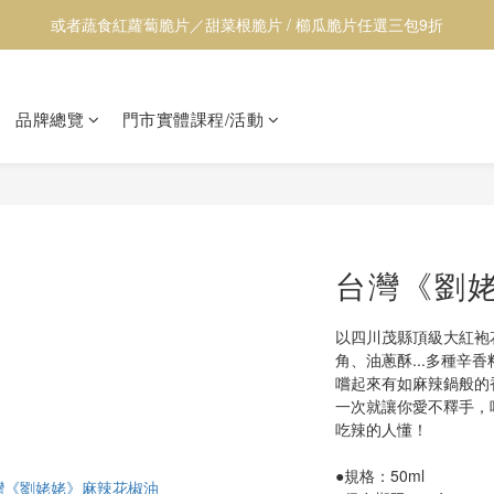
【透心涼】全館居家用品9折
【透心涼】全館居家用品9折
品牌總覽
門市實體課程/活動
台灣《劉
以四川茂縣頂級大紅袍
角、油蔥酥...多種辛
嚐起來有如麻辣鍋般的
一次就讓你愛不釋手，
吃辣的人懂！
●規格：50ml