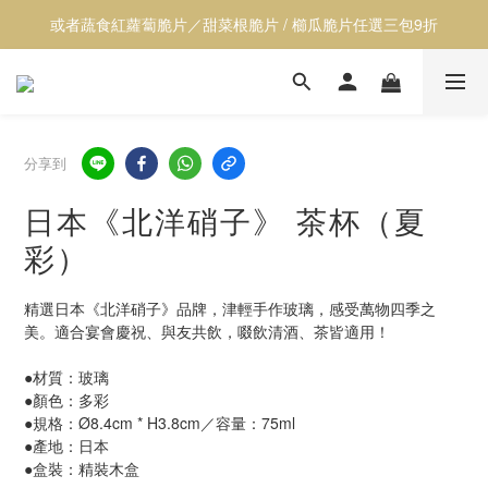
或者蔬食紅蘿蔔脆片／甜菜根脆片 / 櫛瓜脆片任選三包9折
【透心涼】全館居家用品9折
【透心涼】全館居家用品9折
分享到
日本《北洋硝子》 茶杯（夏
彩）
精選日本《北洋硝子》品牌，津輕手作玻璃，感受萬物四季之
美。適合宴會慶祝、與友共飲，啜飲清酒、茶皆適用！
●材質：玻璃
●顏色：多彩
●規格：Ø8.4cm * H3.8cm／容量：75ml
●產地：日本
●盒裝：精裝木盒