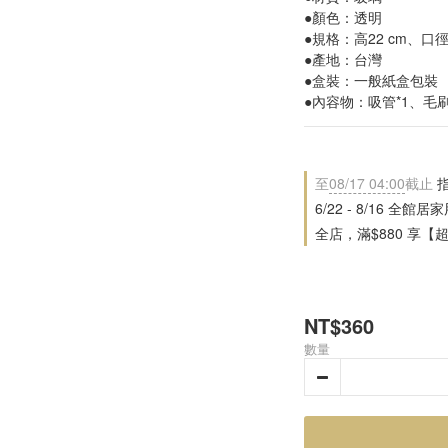
●顏色：透明
●規格：高22 cm、口徑0
●產地：台灣
●盒裝：一般紙盒包裝
●內容物：吸管*1、毛刷
至
08/17 04:00
截止
指
6/22 - 8/16 全館
全店，滿$880 享【
NT$360
數量