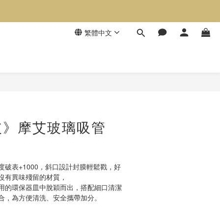
繁體中文
玻》摩艾玻璃吸管
破表+1000，斜口設計封膜輕鬆戳，好
沒有異味殘留的材質，
用的環保器皿中脫穎而出，搭配細口清潔
合，為方便清洗、安全攜帶加分。