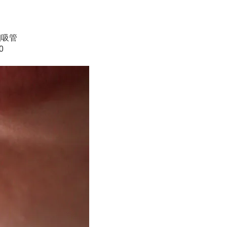
細吸管
0