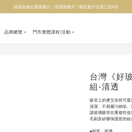
【透心涼】全館居家用品9折
【透心涼】全館居家用品9折
品牌總覽
門市實體課程/活動
台灣《好
組-清透
吸管上的摩艾依然可愛度
清潔、不易藏污納垢、
讓玻璃吸管在重複性使
毛刷及矽膠保護套的組
●材質：玻璃