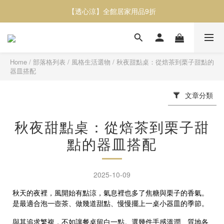
【透心涼】全館居家用品9折
【透心涼】全館居家用品9折
或者蔬食紅蘿蔔脆片／甜菜根脆片 / 櫛瓜脆片任選三包9折
【透心涼】全館居家用品9折
Home
/
部落格列表
/
風格生活選物
/
秋夜甜點桌：從焙茶到栗子甜點的
器皿搭配
文章分類
秋夜甜點桌：從焙茶到栗子甜
點的器皿搭配
2025-10-09
秋天的夜裡，風開始有點涼，氣息裡也多了焦糖與栗子的香氣。
是最適合泡一壺茶、做幾道甜點、慢慢擺上一桌小器皿的季節。
與其追求繁複，不如讓餐桌留白一點。選幾件手感溫潤、質地各