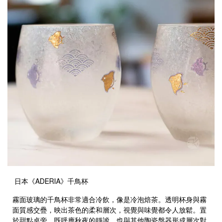
日本《ADERIA》千鳥杯
霧面玻璃的千鳥杯非常適合冷飲，像是冷泡焙茶。透明杯身與霧
面質感交疊，映出茶色的柔和層次，視覺與味覺都令人放鬆。置
於甜點桌旁，既呼應秋夜的靜謐，也與其他陶瓷盤器形成層次對