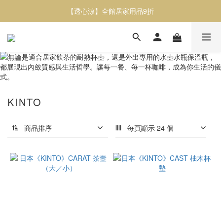
【透心涼】全館居家用品9折
【透心涼】全館居家用品9折
或者蔬食紅蘿蔔脆片／甜菜根脆片 / 櫛瓜脆片任選三包9折
【透心涼】全館居家用品9折
KINTO
商品排序
每頁顯示 24 個