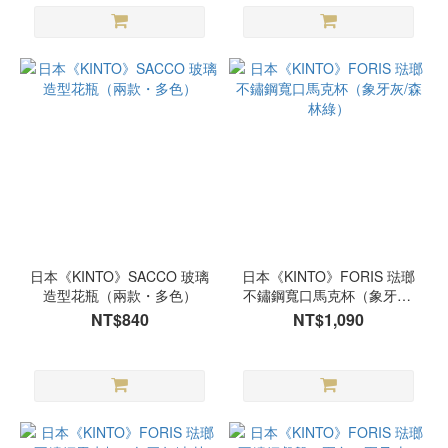
日本《KINTO》SACCO 玻璃
日本《KINTO》FORIS 琺瑯
造型花瓶（兩款・多色）
不鏽鋼寬口馬克杯（象牙灰/
森林綠）
NT$840
NT$1,090