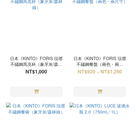
日本《KINTO》FORIS 琺瑯
日本《KINTO》FORIS 琺瑯
不鏽鋼馬克杯（象牙灰/森林
不鏽鋼餐盤（兩色・兩尺
綠）
寸）
NT$1,000
NT$920 ~ NT$1,290